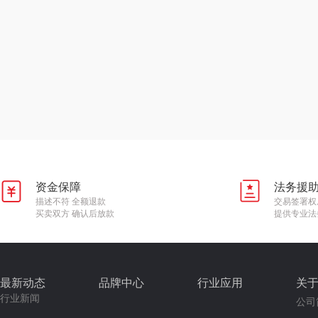
资金保障
法务援
描述不符 全额退款
交易签署权
买卖双方 确认后放款
提供专业法
最新动态
品牌中心
行业应用
关
行业新闻
公司